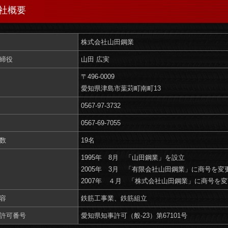
社概要
株式会社山田鋼業
締役
山田 広実
〒496-0009
愛知県津島市葉苅町南町13
0567-97-3732
0567-69-7055
数
19名
1995年 8月 「山田鋼業」を設立
2005年 3月 「有限会社山田鋼業」に商号を変
2007年 ４月 「株式会社山田鋼業」に商号を変
容
鉄筋工事業、鉄筋組立
許可番号
愛知県知事許可（般-23）第67101号