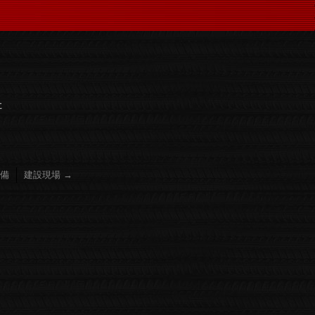
た
備
建設現場
→